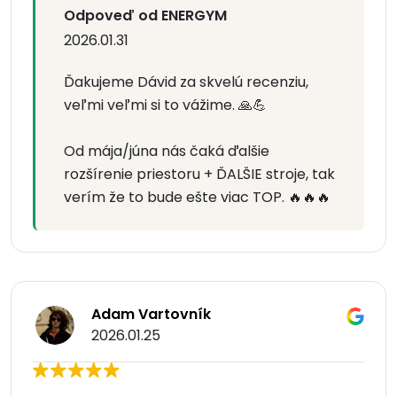
Odpoveď od ENERGYM
2026.01.31
Ďakujeme Dávid za skvelú recenziu,
veľmi veľmi si to vážime. 🙏💪
Od mája/júna nás čaká ďalšie
rozšírenie priestoru + ĎALŠIE stroje, tak
verím že to bude ešte viac TOP. 🔥🔥🔥
Adam Vartovník
2026.01.25