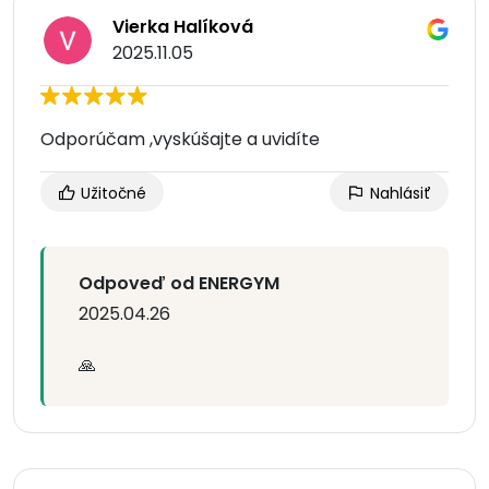
Vierka Halíková
2025.11.05
Odporúčam ,vyskúšajte a uvidíte
Užitočné
Nahlásiť
Odpoveď od ENERGYM
2025.04.26
🙏