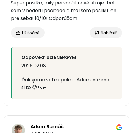
Super posilka, milý personál, nové stroje.. bol
som v nedeľu poobede a mal som posilku len
pre seba! 10/10! Odporúčam
Užitočné
Nahlásiť
Odpoveď od ENERGYM
2026.02.08
Ďakujeme veľmi pekne Adam, vážime
si to 😊🙏🔥
Adam Barnáš