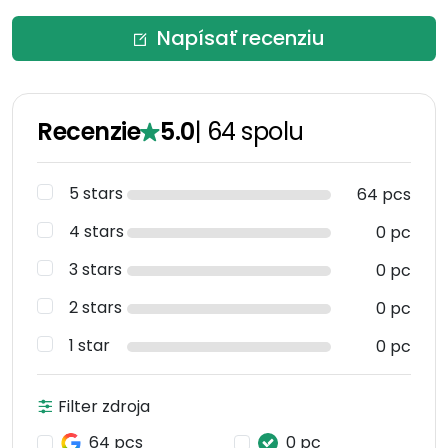
Napísať recenziu
Recenzie
5.0
|
64
spolu
5 stars
64 pcs
4 stars
0 pc
3 stars
0 pc
2 stars
0 pc
1 star
0 pc
Filter zdroja
64 pcs
0 pc