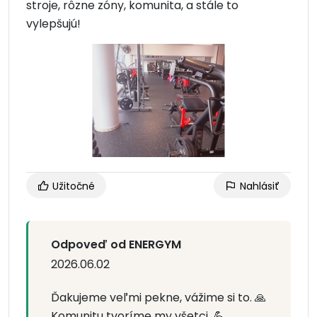
stroje, rôzne zóny, komunita, a stále to
vylepšujú!
Užitočné
Nahlásiť
Odpoveď od ENERGYM
2026.06.02
Ďakujeme veľmi pekne, vážime si to. 🙏
Komunitu tvoríme my všetci. 💪