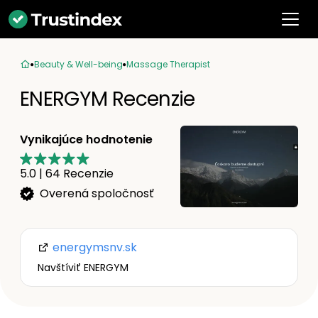
Beauty & Well-being
Massage Therapist
ENERGYM Recenzie
Vynikajúce hodnotenie
5.0
|
64
Recenzie
Overená spoločnosť
energymsnv.sk
Navštíviť ENERGYM