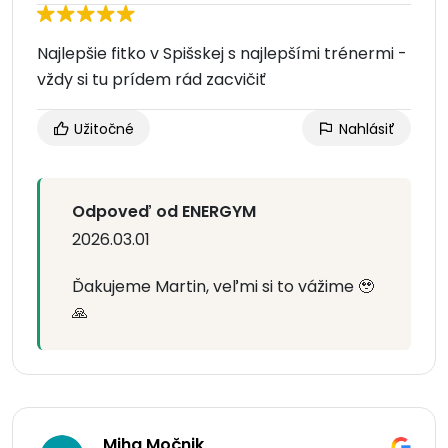
Najlepšie fitko v Spišskej s najlepšími trénermi -
vždy si tu prídem rád zacvičiť
Užitočné
Nahlásiť
Odpoveď od ENERGYM
2026.03.01
Ďakujeme Martin, veľmi si to vážime 🥹
🙏
Miha Močnik