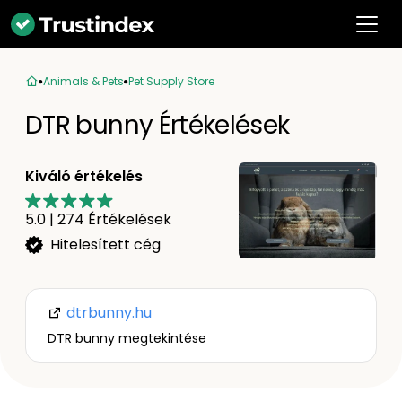
Animals & Pets
Pet Supply Store
DTR bunny Értékelések
Kiváló értékelés
5.0
|
274
Értékelések
Hitelesített cég
dtrbunny.hu
DTR bunny megtekintése