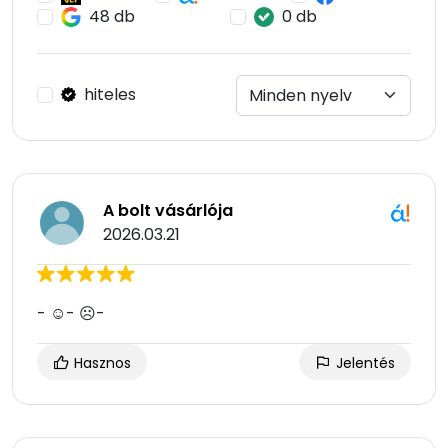
48 db
0 db
hiteles
A bolt vásárlója
2026.03.21
- ☺- ☹-
Hasznos
Jelentés