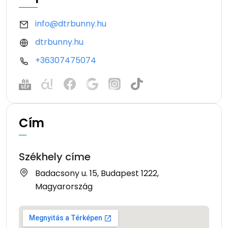
info@dtrbunny.hu
dtrbunny.hu
+36307475074
Cím
Székhely címe
Badacsony u. 15, Budapest 1222,
Magyarország