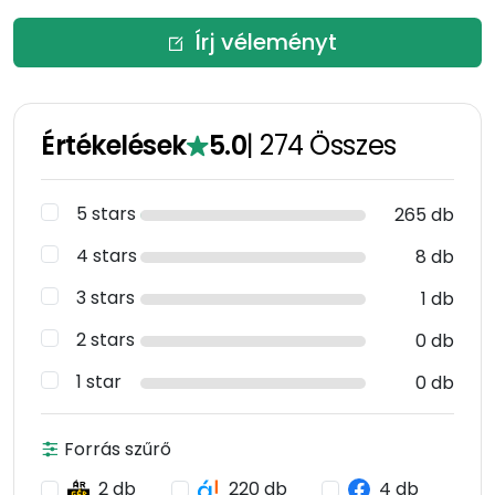
Írj véleményt
Értékelések
5.0
|
274
Összes
5 stars
265 db
4 stars
8 db
3 stars
1 db
2 stars
0 db
1 star
0 db
Forrás szűrő
2 db
220 db
4 db