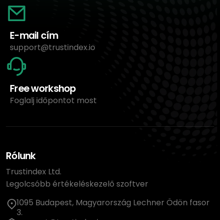
E-mail cím
support@trustindex.io
Free workshop
Foglalj időpontot most
Rólunk
Trustindex Ltd.
Legolcsóbb értékeléskezelő szoftver
1095 Budapest, Magyarország Lechner Ödön fasor
3.