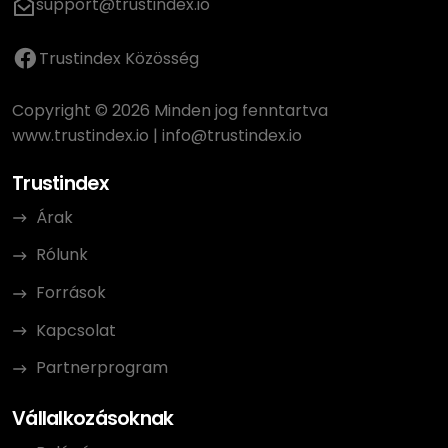
support@trustindex.io
Trustindex Közösség
Copyright © 2026 Minden jog fenntartva
www.trustindex.io
|
info@trustindex.io
Trustindex
Árak
Rólunk
Források
Kapcsolat
Partnerprogram
Vállalkozásoknak