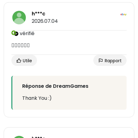
h***c
2026.07.04
vérifié
👍🏻👍🏻👍🏻
Utile
Rapport
Réponse de DreamGames
Thank You :)