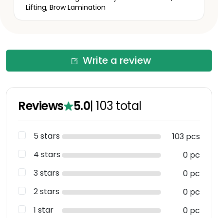
Lifting, Brow Lamination
Write a review
Reviews
5.0
|
103
total
5 stars
103 pcs
4 stars
0 pc
3 stars
0 pc
2 stars
0 pc
1 star
0 pc