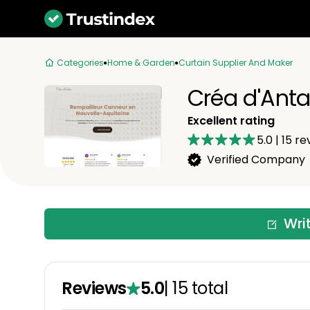
Categories
Home & Garden
Curtain Supplier And Maker
Créa d'Ant
Excellent rating
5.0
|
15
re
Verified Company
Wri
Reviews
5.0
|
15
total