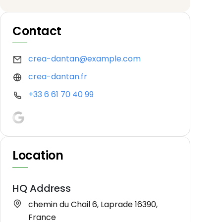
Contact
crea-dantan@example.com
crea-dantan.fr
+33 6 61 70 40 99
Location
HQ Address
chemin du Chail 6, Laprade 16390,
France