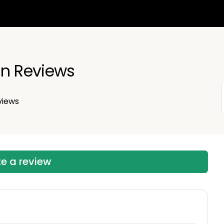
an Reviews
views
te a review