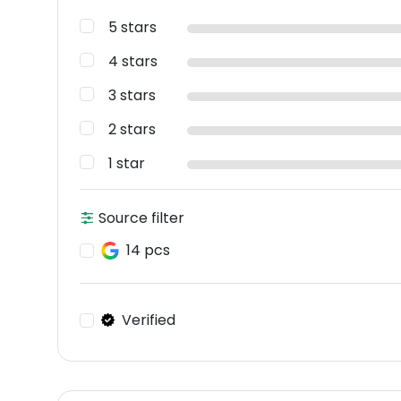
5 stars
4 stars
3 stars
2 stars
1 star
Source filter
14 pcs
Verified