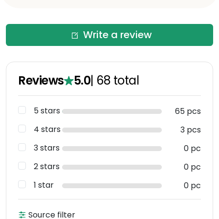
Write a review
Reviews
5.0
|
68
total
5 stars
65 pcs
4 stars
3 pcs
3 stars
0 pc
2 stars
0 pc
1 star
0 pc
Source filter