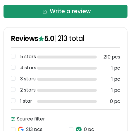
Write a review
Reviews
5.0
|
213
total
5 stars
210 pcs
4 stars
1 pc
3 stars
1 pc
2 stars
1 pc
1 star
0 pc
Source filter
213 pcs
0 pc