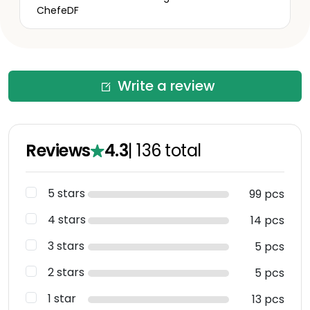
ChefeDF
Write a review
Reviews
4.3
|
136
total
5 stars
99 pcs
4 stars
14 pcs
3 stars
5 pcs
2 stars
5 pcs
1 star
13 pcs