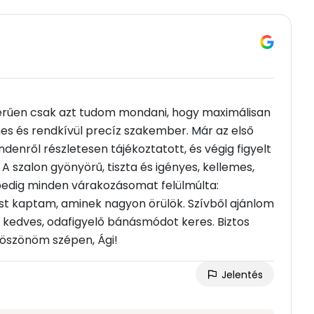
zerűen csak azt tudom mondani, hogy maximálisan
es és rendkívül precíz szakember. Már az első
enről részletesen tájékoztatott, és végig figyelt
A szalon gyönyörű, tiszta és igényes, kellemes,
edig minden várakozásomat felülmúlta:
t kaptam, aminek nagyon örülök. Szívből ajánlom
s kedves, odafigyelő bánásmódot keres. Biztos
Köszönöm szépen, Ági!
Jelentés