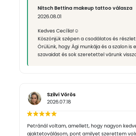
Nitsch Bettina makeup tattoo válasza
2026.08.01
Kedves Cecília!☺️
Köszönjük szépen a csodálatos és részlete
Örülünk, hogy Ági munkája és a szalon is 
szavaidat és sok szeretettel várunk vissz
Szilvi Vörös
2026.07.18
Petránál voltam, amellett, hogy nagyon kedves,
ajaktetoválásom, pont amilyet szerettem voln