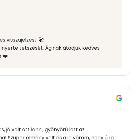
s visszajelzést. 🥰
elnyerte tetszését. Áginak átadjuk kedves
a!❤️
 jó volt ott lenni, gyönyörű lett az
a! Szuper élmény volt és alig várom, hogy újra