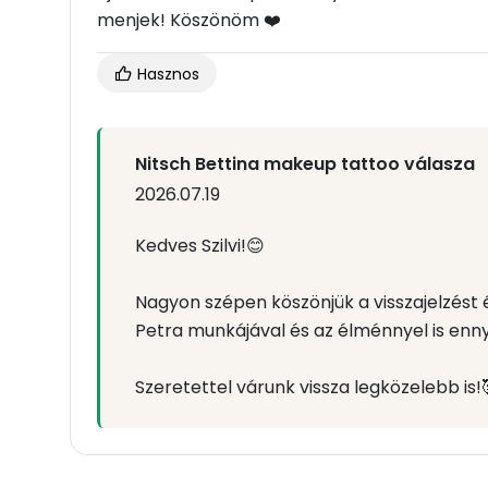
menjek! Köszönöm ❤️
Hasznos
Nitsch Bettina makeup tattoo válasza
2026.07.19
Kedves Szilvi!😊
Nagyon szépen köszönjük a visszajelzést
Petra munkájával és az élménnyel is ennyi
Szeretettel várunk vissza legközelebb is!