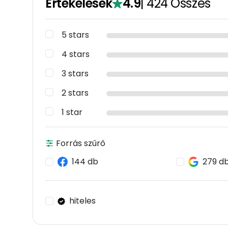
Értékelések
4.9
|
424
Összes
5 stars
4 stars
3 stars
2 stars
1 star
Forrás szűrő
144 db
279 d
hiteles