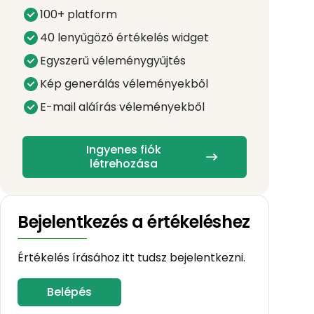
100+ platform
40 lenyűgöző értékelés widget
Egyszerű véleménygyűjtés
Kép generálás véleményekből
E-mail aláírás véleményekből
Ingyenes fiók
létrehozása
Bejelentkezés a értékeléshez
Értékelés írásához itt tudsz bejelentkezni.
Belépés