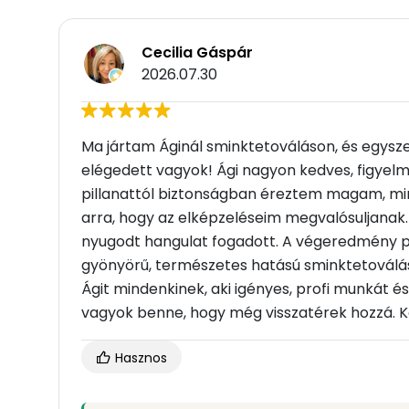
Cecilia Gáspár
2026.07.30
Ma jártam Áginál sminktetováláson, és egys
elégedett vagyok! Ági nagyon kedves, figyelm
pillanattól biztonságban éreztem magam, mind
arra, hogy az elképzeléseim megvalósuljanak. 
nyugodt hangulat fogadott. A végeredmény p
gyönyörű, természetes hatású sminktetoválás
Ágit mindenkinek, aki igényes, profi munkát é
vagyok benne, hogy még visszatérek hozzá. 
Hasznos