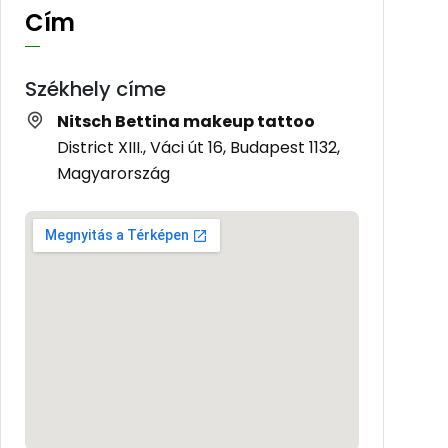
Cím
Székhely címe
Nitsch Bettina makeup tattoo
District XIII., Váci út 16, Budapest 1132,
Magyarország