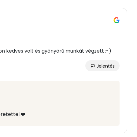
yon kedves volt és gyönyörű munkát végzett :-)
Jelentés
retettel.❤️