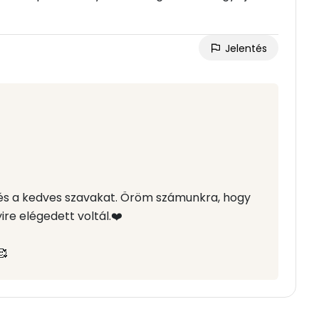
Jelentés
 és a kedves szavakat. Öröm számunkra, hogy
re elégedett voltál.❤️
🥰