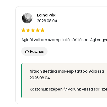
Edina Pék
2026.08.04
Áginál voltam szempillatő sűrítésen. Ági nag
Hasznos
Nitsch Bettina makeup tattoo válasza
2026.08.04
Köszönjük szépen!🥰Várunk vissza sok sze