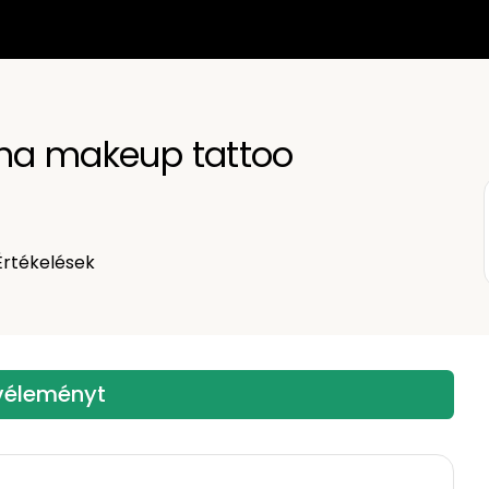
ina makeup tattoo
rtékelések
 véleményt