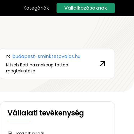
Vállalkozásoknak
Kategóriák
budapest-sminktetovalas.hu
Nitsch Bettina makeup tattoo
megtekintése
Vállalati tevékenység
Kezelt profil