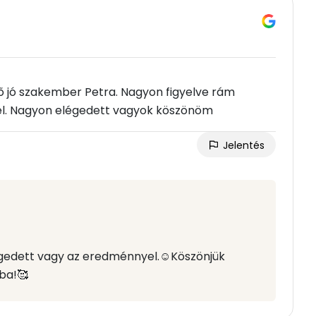
 jó szakember Petra. Nagyon figyelve rám
el. Nagyon elégedett vagyok köszönöm
Jelentés
égedett vagy az eredménnyel.☺️Köszönjük
ba!🥰