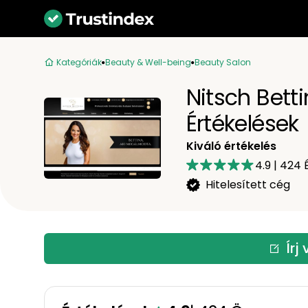
Kategóriák
Beauty & Well-being
Beauty Salon
Nitsch Bett
Értékelések
Kiváló értékelés
4.9
|
424
É
Hitelesített cég
Írj