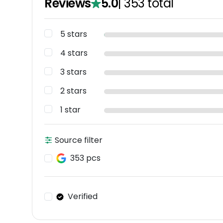
Reviews
5.0
|
353
total
5 stars
4 stars
3 stars
2 stars
1 star
Source filter
353 pcs
Verified