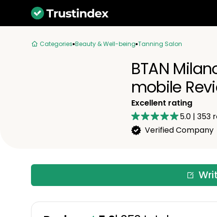
Categories
Beauty & Well-being
Tanning Salon
BTAN Milano
mobile Rev
Excellent rating
5.0
|
353
r
Verified Company
Wri