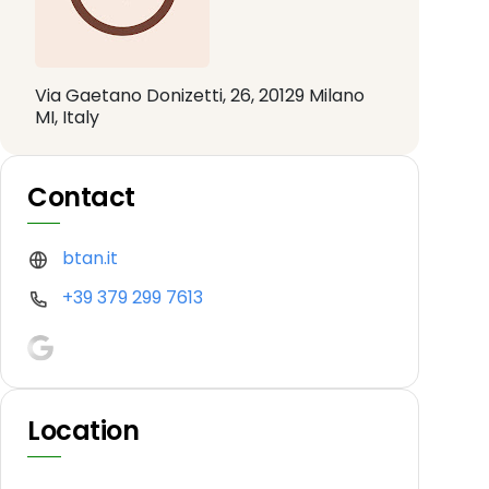
Via Gaetano Donizetti, 26, 20129 Milano
MI, Italy
Contact
btan.it
+39 379 299 7613
Location