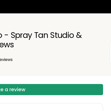
 - Spray Tan Studio &
iews
eviews
te a review