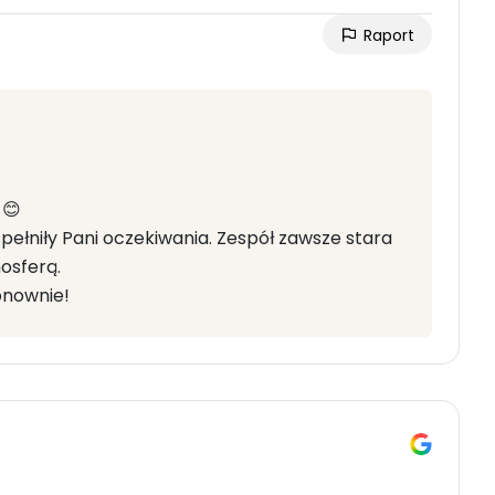
Raport
 😊
spełniły Pani oczekiwania. Zespół zawsze stara
osferą.
onownie!