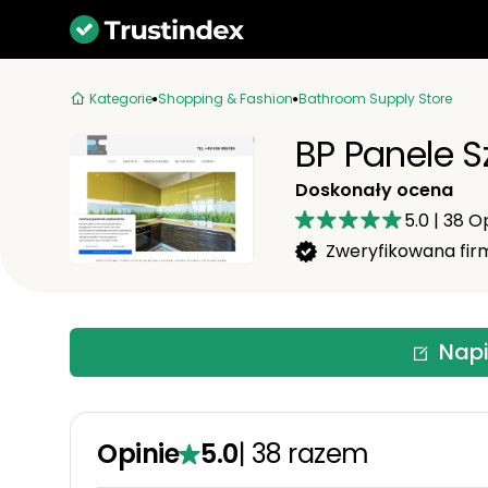
Kategorie
Shopping & Fashion
Bathroom Supply Store
BP Panele S
Doskonały ocena
5.0
|
38
Op
Zweryfikowana fir
Napi
Opinie
5.0
|
38
razem