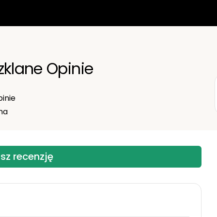
zklane Opinie
inie
ma
sz recenzję