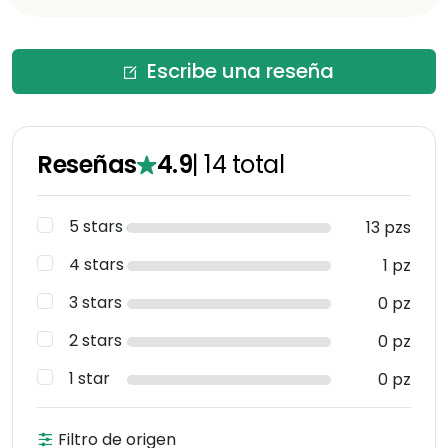
Escribe una reseña
Reseñas
4.9
|
14
total
5 stars
13 pzs
4 stars
1 pz
3 stars
0 pz
2 stars
0 pz
1 star
0 pz
Filtro de origen