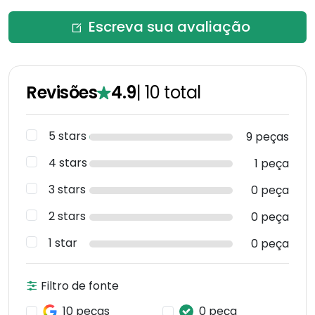
Escreva sua avaliação
Revisões
4.9
|
10
total
5 stars
9 peças
4 stars
1 peça
3 stars
0 peça
2 stars
0 peça
1 star
0 peça
Filtro de fonte
10 peças
0 peça