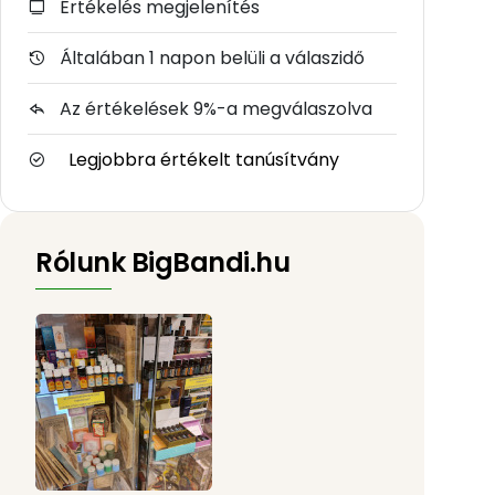
Értékelés megjelenítés
Általában 1 napon belüli a válaszidő
Az értékelések 9%-a megválaszolva
Legjobbra értékelt tanúsítvány
Rólunk BigBandi.hu