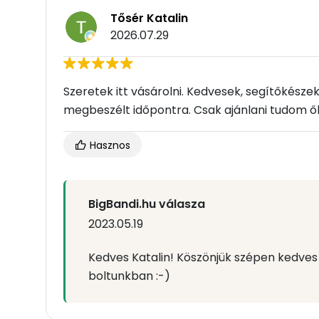
Tősér Katalin
2026.07.29
Szeretek itt vásárolni. Kedvesek, segítőkésze
megbeszélt időpontra. Csak ajánlani tudom ő
Hasznos
BigBandi.hu válasza
2023.05.19
Kedves Katalin! Köszönjük szépen kedves s
boltunkban :-)