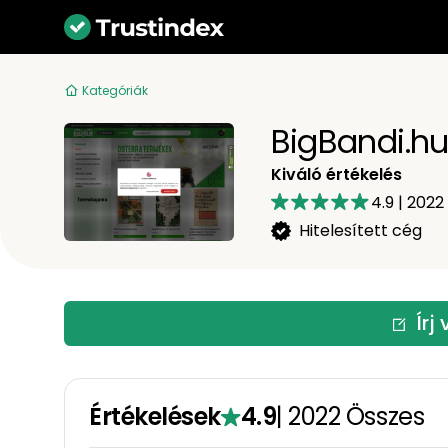
Kategóriák
BigBandi.hu
Kiváló értékelés
4.9
|
2022
Hitelesített cég
Írj
Értékelések
4.9
|
2022
Összes