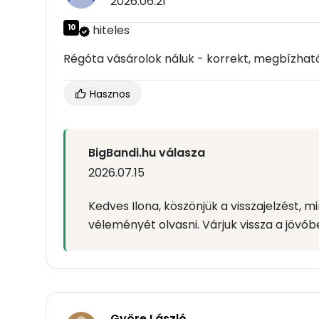
2026.06.21
10
hiteles
Régóta vásárolok náluk - korrekt, megbízhat
Hasznos
BigBandi.hu válasza
2026.07.15
Kedves Ilona, köszönjük a visszajelzést, m
véleményét olvasni. Várjuk vissza a jövőbe
Györe László