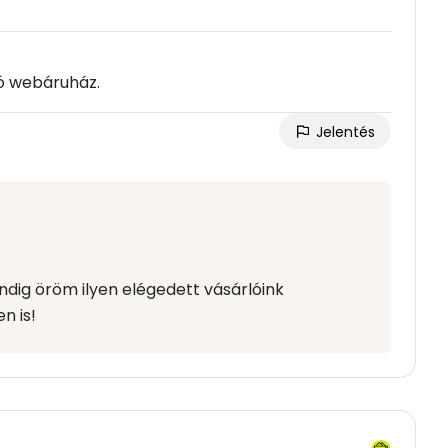
ó webáruház.
Jelentés
indig öröm ilyen elégedett vásárlóink
n is!