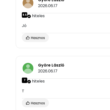
2026.06.17
8.5
hiteles
Jó
Hasznos
Györe László
2026.06.17
7
hiteles
T
Hasznos