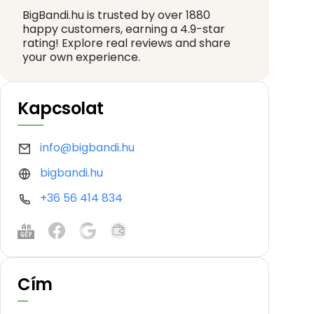
BigBandi.hu is trusted by over 1880
happy customers, earning a 4.9-star
rating! Explore real reviews and share
your own experience.
Kapcsolat
info@bigbandi.hu
bigbandi.hu
+36 56 414 834
Cím