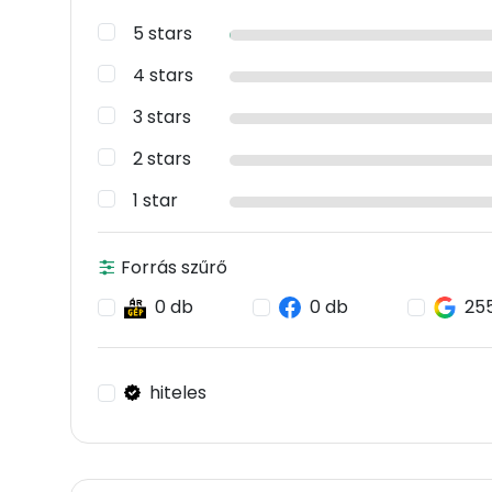
5 stars
4 stars
3 stars
2 stars
1 star
Forrás szűrő
0 db
0 db
25
hiteles