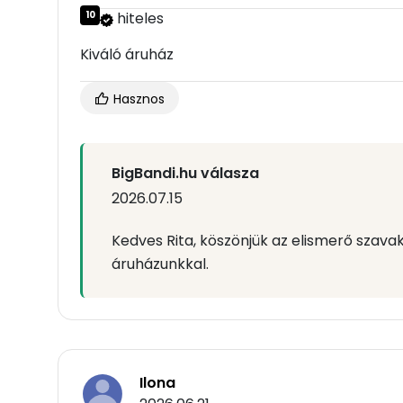
10
hiteles
Kiváló áruház
Hasznos
BigBandi.hu válasza
2026.07.15
Kedves Rita, köszönjük az elismerő szav
áruházunkkal.
Ilona