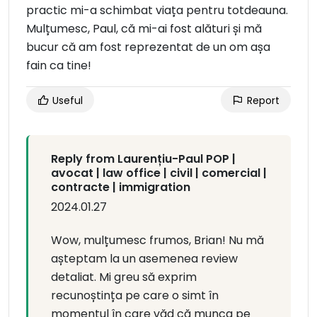
practic mi-a schimbat viața pentru totdeauna.
Mulțumesc, Paul, că mi-ai fost alături și mă
bucur că am fost reprezentat de un om așa
fain ca tine!
Useful
Report
Reply from Laurențiu-Paul POP |
avocat | law office | civil | comercial |
contracte | immigration
2024.01.27
Wow, mulțumesc frumos, Brian! Nu mă
așteptam la un asemenea review
detaliat. Mi greu să exprim
recunoștința pe care o simt în
momentul în care văd că munca pe