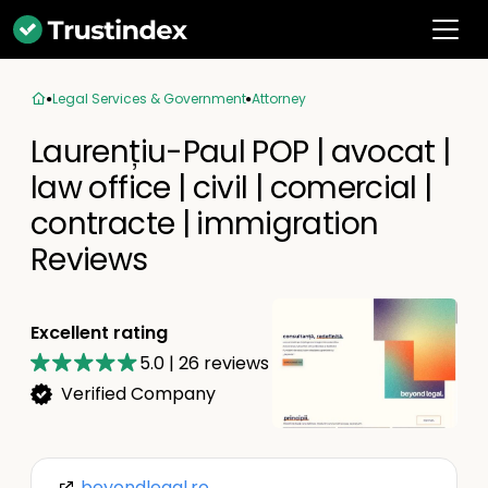
Legal Services & Government
Attorney
Laurențiu-Paul POP | avocat |
law office | civil | comercial |
contracte | immigration
Reviews
Excellent rating
5.0
|
26
reviews
Verified Company
beyondlegal.ro