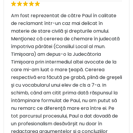
Am fost reprezentat de către Paul în calitate
de reclamant într-un caz mai delicat în
materie de stare civilă și drepturile omului.
Menționez că cererea de chemare în judecată
împotriva pârâtei (Consiliul Local al mun.
Timișoara) am depus-o la Judecătoria
Timișoara prin intermediul altei avocate de la
care mi-am luat o mare țeapă. Cererea
respectivă era făcută pe grabă, plină de greșeli
și cu vocabularul unui elev de cls a 7-a. In
schimb, când am citit prima dată răspunsul la
întâmpinare formulat de Paul, nu am putut să
nu remarc ce diferență mare era între ei. Pe
tot parcursul procesului, Paul a dat dovadă de
un profesionalism desăvârșit nu doar în
redactarea argumentelor și a concluziilor