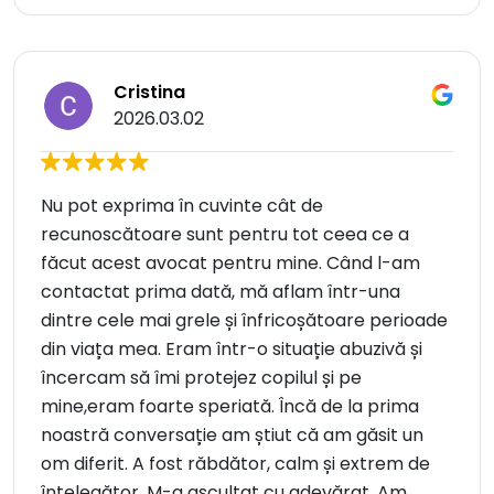
Cristina
2026.03.02
Nu pot exprima în cuvinte cât de
recunoscătoare sunt pentru tot ceea ce a
făcut acest avocat pentru mine. Când l-am
contactat prima dată, mă aflam într-una
dintre cele mai grele și înfricoșătoare perioade
din viața mea. Eram într-o situație abuzivă și
încercam să îmi protejez copilul și pe
mine,eram foarte speriată. Încă de la prima
noastră conversație am știut că am găsit un
om diferit. A fost răbdător, calm și extrem de
înțelegător. M-a ascultat cu adevărat. Am