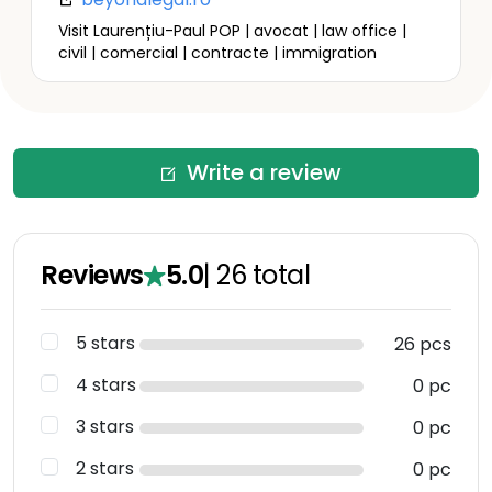
Visit Laurențiu-Paul POP | avocat | law office |
civil | comercial | contracte | immigration
Write a review
Reviews
5.0
|
26
total
5 stars
26 pcs
4 stars
0 pc
3 stars
0 pc
2 stars
0 pc