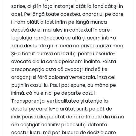
scrise, ci și în fața instanței atât la fond cât și în
apel. Pe lângă toate acestea, onorariul pe care
i l-am plătit a fost infim pe lângă munca
depusă de el mai ales în contextul în care
legislația românească se află și acum într-o
zonă destul de gri în ceea ce privea cauza mea.
Și-a bătut cumva obrazul și pentru pseudo-
avocata aia la care apelasem înainte. Există
preconcepția asta că avocații tind să fie
aroganți și fără coloană vertebrală, însă cel
puțin în cazul lui Paul pot spune, cu mâna pe
inimă, că nu e nici pe departe cazul.
Transparența, verticalitatea și atenția la
detaliu pe care le-a arătat sunt, pe cât de
indispensabile, pe atât de rare. In cele din urmă
am câștigat definitiv procesul și datorită
acestui lucru mă pot bucura de decizia care