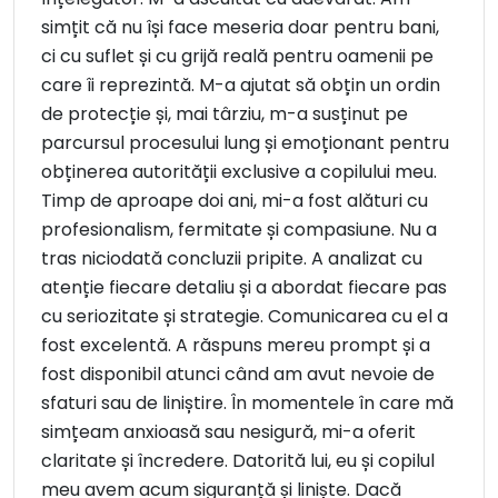
simțit că nu își face meseria doar pentru bani,
ci cu suflet și cu grijă reală pentru oamenii pe
care îi reprezintă. M-a ajutat să obțin un ordin
de protecție și, mai târziu, m-a susținut pe
parcursul procesului lung și emoționant pentru
obținerea autorității exclusive a copilului meu.
Timp de aproape doi ani, mi-a fost alături cu
profesionalism, fermitate și compasiune. Nu a
tras niciodată concluzii pripite. A analizat cu
atenție fiecare detaliu și a abordat fiecare pas
cu seriozitate și strategie. Comunicarea cu el a
fost excelentă. A răspuns mereu prompt și a
fost disponibil atunci când am avut nevoie de
sfaturi sau de liniștire. În momentele în care mă
simțeam anxioasă sau nesigură, mi-a oferit
claritate și încredere. Datorită lui, eu și copilul
meu avem acum siguranță și liniște. Dacă