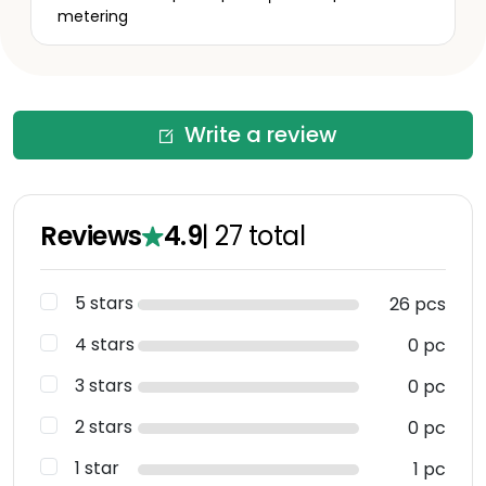
metering
Write a review
Reviews
4.9
|
27
total
5 stars
26 pcs
4 stars
0 pc
3 stars
0 pc
2 stars
0 pc
1 star
1 pc