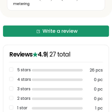
metering
Write a review
Reviews
4.9
|
27
total
5 stars
26 pcs
4 stars
0 pc
3 stars
0 pc
2 stars
0 pc
1 star
1 pc