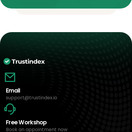
Email
support@trustindex.io
Free Workshop
Book an appointment now