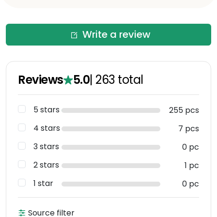
Write a review
Reviews
5.0
|
263
total
5 stars
255 pcs
4 stars
7 pcs
3 stars
0 pc
2 stars
1 pc
1 star
0 pc
Source filter