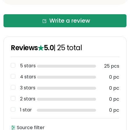
Write a review
Reviews
5.0
|
25
total
5 stars
25 pcs
4 stars
0 pc
3 stars
0 pc
2 stars
0 pc
1 star
0 pc
Source filter