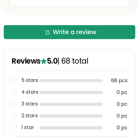
Write a review
Reviews
5.0
|
68
total
5 stars
68 pcs
4 stars
0 pc
3 stars
0 pc
2 stars
0 pc
1 star
0 pc