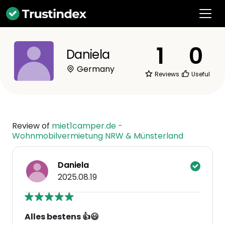
1
0
Daniela
Germany
Reviews
Useful
Review of
miet1camper.de -
Wohnmobilvermietung NRW & Münsterland
Daniela
2025.08.19
Alles bestens 👍😃