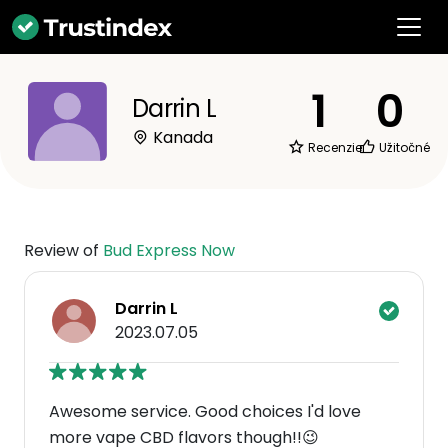
1
0
Darrin L
Kanada
Recenzie
Užitočné
Review of
Bud Express Now
Darrin L
2023.07.05
Awesome service. Good choices I'd love
more vape CBD flavors though!!😉