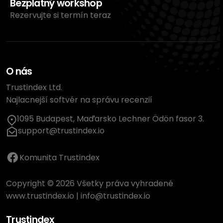
Bezplatný workshop
Rezervujte si termín teraz
O nás
Trustindex Ltd.
Najlacnejší softvér na správu recenzií
1095 Budapest, Maďarsko Lechner Ödön fasor 3.
support@trustindex.io
Komunita Trustindex
Copyright © 2026 Všetky práva vyhradené
www.trustindex.io
|
info@trustindex.io
Trustindex