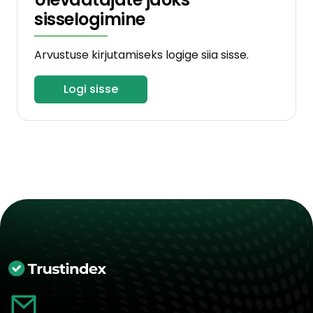
sisselogimine
Beschwerden nach dem Eingriff
Arvustuse kirjutamiseks logige siia sisse.
Zusätzlich hatte ich nach dem Eingriff
deutliche Gehschwierigkeiten, was mich
Logi sisse
beunruhigt hat. Auch hierzu hätte ich mir
mehr Aufklärung und medizinische
Betreuung gewünscht.
Warum ich das heute erwähne
Wie gesagt, ich habe darüber nachgedacht,
ob ich diesen Vorfall ansprechen soll. Es ist
kein Thema, über das man leicht schreibt.
Dennoch glaube ich, dass gerade bei
Eingriffen unter Sedierung ein sensibler
Umgang und eine respektvolle