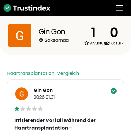
1
0
Gin Gon
Saksamaa
Arvustused
Kasulik
Haartransplantation-Vergleich
Gin Gon
2026.01.31
Irritierender Vorfall während der
Haartransplantation –