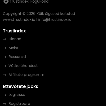
Trustindexi kogukond
Vielleicht trägt dieser Bericht dazu bei, dass
solche Situationen in Zukunft sensibler
Copyright © 2026 Kõik õigused kaitstud
gehandhabt werden.
www.trustindex.io
|
info@trustindex.io
Trustindex
PS: Aus persönlichen Gründen will ich dabei
keine weiteren Informationen über meine
Hinnad
Person preisgeben.
Meist
Ressursid
Võtke ühendust
Affiliate programm
Ettevõtete jaoks
Logi sisse
Registreeru