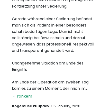
Fortsetzung unter Sedierung.
Gerade während einer Sedierung befindet
man sich als Patient in einer besonders
schutzbedürftigen Lage. Man ist nicht
vollständig bei Bewusstsein und darauf
angewiesen, dass professionell, respektvoll
und transparent gehandelt wird.
Unangenehme Situation am Ende des
Eingriffs
Am Ende der Operation am zweiten Tag
kam es zu einem Moment, der mich im
Nachhinein stark verunsichert hat. Das
rohkem
Personal sprach auf türkisch miteinander
Kogemuse kuupäev:
06 January, 2026
und sagte übersetzt: