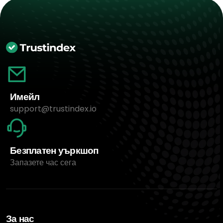
Имейл
support@trustindex.io
Безплатен уъркшоп
Запазете час сега
За нас