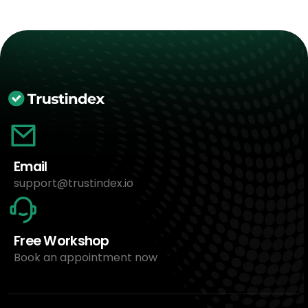
Email
support@trustindex.io
Free Workshop
Book an appointment now