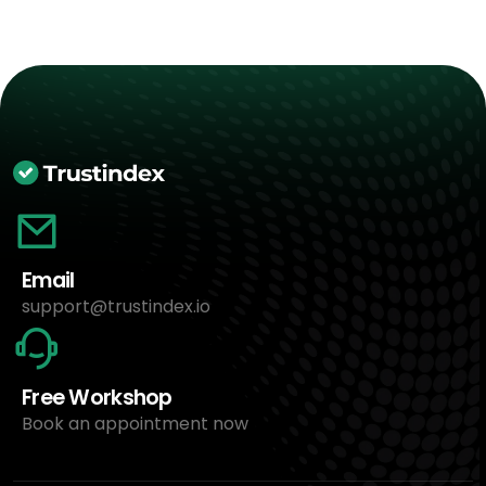
Email
support@trustindex.io
Free Workshop
Book an appointment now