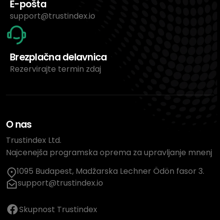
E-pošta
support@trustindex.io
Brezplačna delavnica
Rezervirajte termin zdaj
O nas
Trustindex Ltd.
Najcenejša programska oprema za upravljanje mnenj
1095 Budapest, Madžarska Lechner Ödön fasor 3.
support@trustindex.io
Skupnost Trustindex