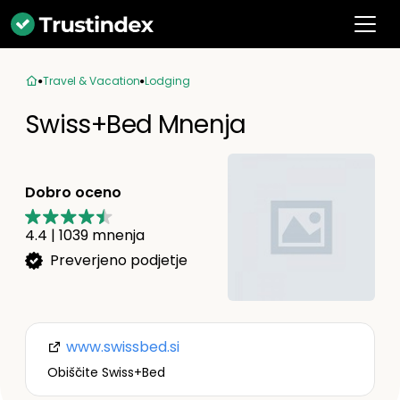
Travel & Vacation
Lodging
Swiss+Bed Mnenja
Dobro oceno
4.4
|
1039
mnenja
Preverjeno podjetje
www.swissbed.si
Obiščite Swiss+Bed