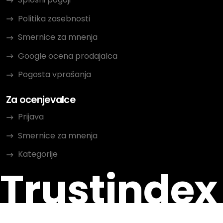
Politika zasebnosti
Smernice za mnenja
Google ocena prodajalca
Pogosta vprašanja
Za ocenjevalce
Prijava
Smernice za mnenja
Kategorije
Trustindex