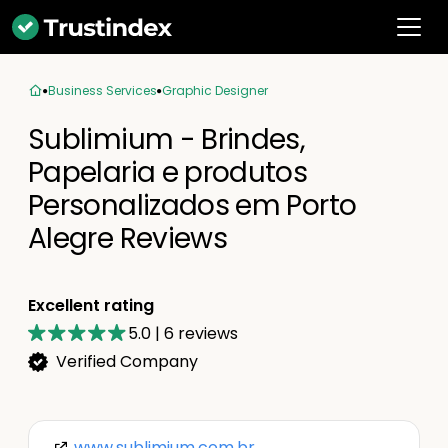
Business Services
Graphic Designer
Sublimium - Brindes,
Papelaria e produtos
Personalizados em Porto
Alegre Reviews
Excellent rating
5.0
|
6
reviews
Verified Company
www.sublimium.com.br