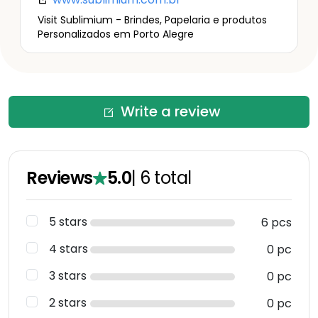
Visit Sublimium - Brindes, Papelaria e produtos
Personalizados em Porto Alegre
Write a review
Reviews
5.0
|
6
total
5 stars
6 pcs
4 stars
0 pc
3 stars
0 pc
2 stars
0 pc