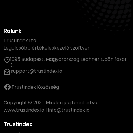
Rólunk
Trustindex Ltd.
Legolcsóbb értékeléskezelő szoftver
1095 Budapest, Magyarország Lechner Ödön fasor
3.
support@trustindex.io
Trustindex Közösség
Copyright © 2026 Minden jog fenntartva
www.trustindex.io
|
info@trustindex.io
Trustindex