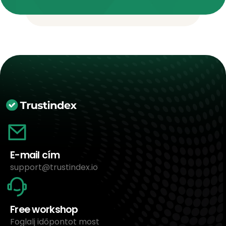
E-mail cím
support@trustindex.io
Free workshop
Foglalj időpontot most