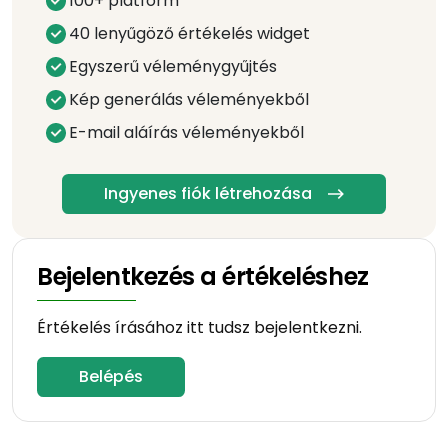
100+ platform
40 lenyűgöző értékelés widget
Egyszerű véleménygyűjtés
Kép generálás véleményekből
E-mail aláírás véleményekből
Ingyenes fiók létrehozása
Bejelentkezés a értékeléshez
Értékelés írásához itt tudsz bejelentkezni.
Belépés