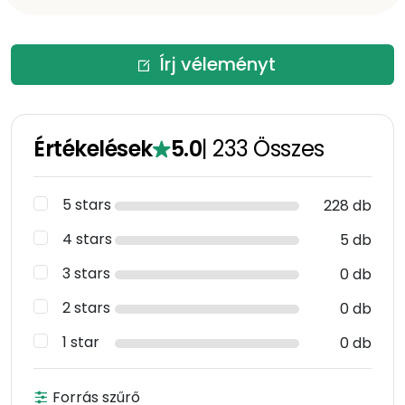
Írj véleményt
Értékelések
5.0
|
233
Összes
5 stars
228 db
4 stars
5 db
3 stars
0 db
2 stars
0 db
1 star
0 db
Forrás szűrő