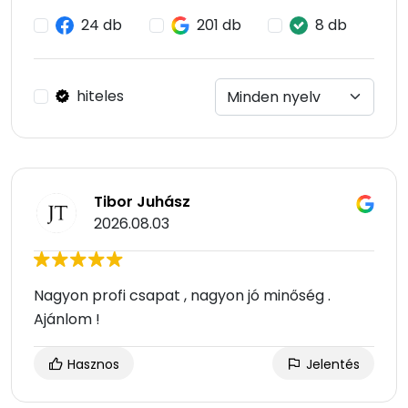
24 db
201 db
8 db
hiteles
Tibor Juhász
2026.08.03
Nagyon profi csapat , nagyon jó minőség .
Ajánlom !
Hasznos
Jelentés