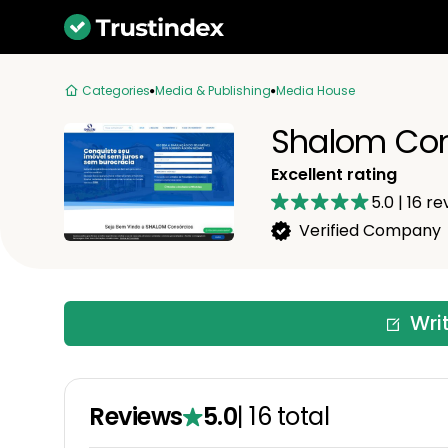
Categories
Media & Publishing
Media House
Shalom Con
Excellent rating
5.0
|
16
re
Verified Company
Wri
Reviews
5.0
|
16
total