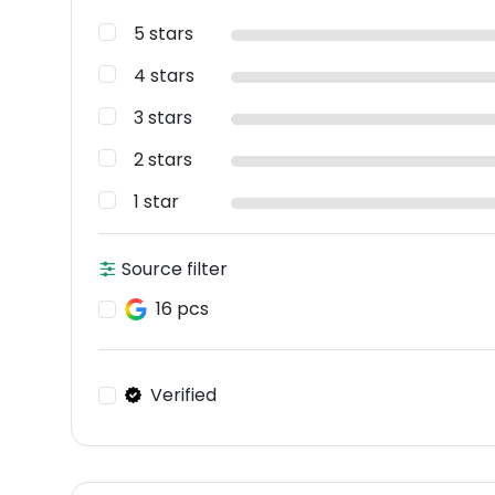
5 stars
4 stars
3 stars
2 stars
1 star
Source filter
16 pcs
Verified