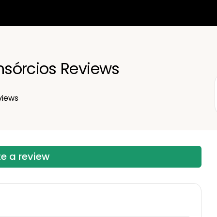
sórcios Reviews
views
te a review