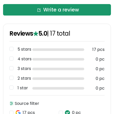
Write a review
Reviews
5.0
|
17
total
5 stars
17 pcs
4 stars
0 pc
3 stars
0 pc
2 stars
0 pc
1 star
0 pc
Source filter
17 pcs
0 pc