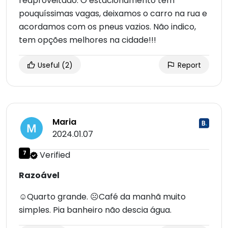
reaproveitado. O estacionamento tem
pouquíssimas vagas, deixamos o carro na rua e
acordamos com os pneus vazios. Não indico,
tem opções melhores na cidade!!!
Useful
(2)
Report
Maria
2024.01.07
7
Verified
Razoável
☺Quarto grande. ☹Café da manhã muito
simples. Pia banheiro não descia água.