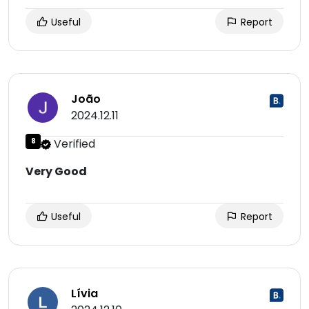
Useful
Report
João
2024.12.11
8
Verified
Very Good
Useful
Report
Lívia