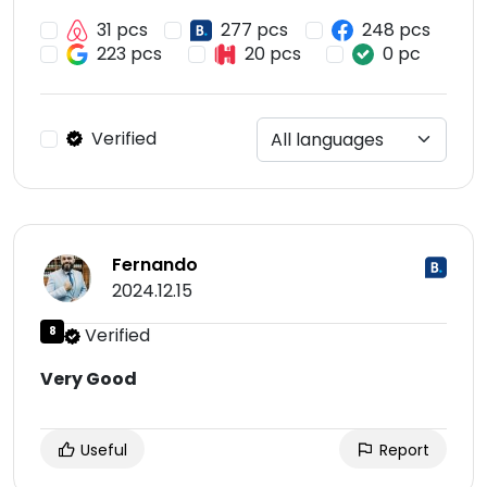
31 pcs
277 pcs
248 pcs
223 pcs
20 pcs
0 pc
Verified
Fernando
2024.12.15
8
Verified
Very Good
Useful
Report