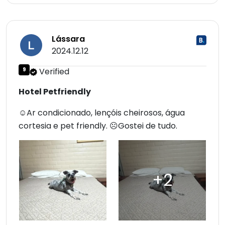
Lássara
2024.12.12
9
Verified
Hotel Petfriendly
☺Ar condicionado, lençóis cheirosos, água
cortesia e pet friendly. ☹Gostei de tudo.