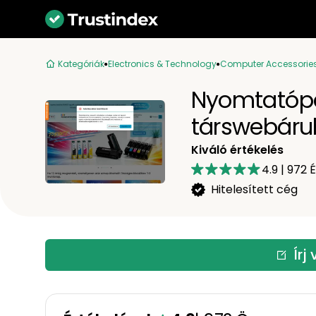
Kategóriák
Electronics & Technology
Computer Accessories
Nyomtatópa
társwebáruh
Kiváló értékelés
4.9
|
972
É
Hitelesített cég
Írj