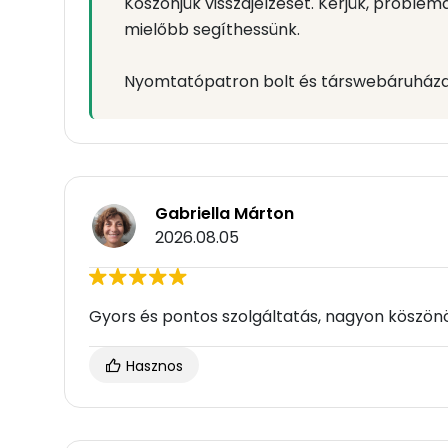
Köszönjük visszajelzését. Kérjük, problém
mielőbb segíthessünk.
Nyomtatópatron bolt és társwebáruháza
Gabriella Márton
2026.08.05
Gyors és pontos szolgáltatás, nagyon köszö
Hasznos