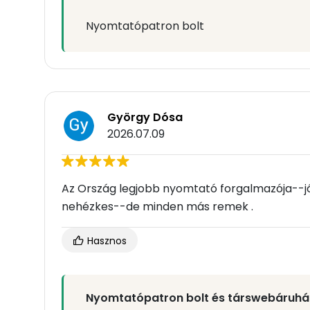
Nyomtatópatron bolt
György Dósa
2026.07.09
Az Ország legjobb nyomtató forgalmazója--jó
nehézkes--de minden más remek .
Hasznos
Nyomtatópatron bolt és társwebáruhá