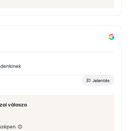
ndenkinek
Jelentés
zai válasza
szépen. 😊