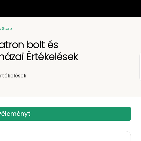
 Store
tron bolt és
ázai Értékelések
rtékelések
 véleményt