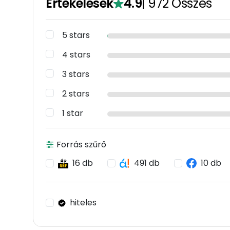
Értékelések
4.9
|
972
Összes
5 stars
4 stars
3 stars
2 stars
1 star
Forrás szűrő
16 db
491 db
10 db
hiteles