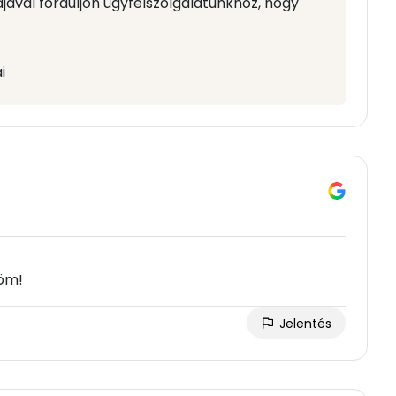
ájával forduljon ügyfélszolgálatunkhoz, hogy
i
nöm!
Jelentés