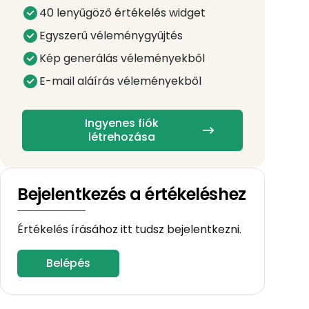
40 lenyűgöző értékelés widget
Egyszerű véleménygyűjtés
Kép generálás véleményekből
E-mail aláírás véleményekből
Ingyenes fiók
létrehozása
Bejelentkezés a értékeléshez
Értékelés írásához itt tudsz bejelentkezni.
Belépés