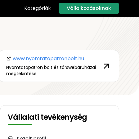
Vállalkozásoknak
Kategóriák
www.nyomtatopatronbolt.hu
Nyomtatópatron bolt és társwebáruházai
megtekintése
Vállalati tevékenység
Kezelt profil