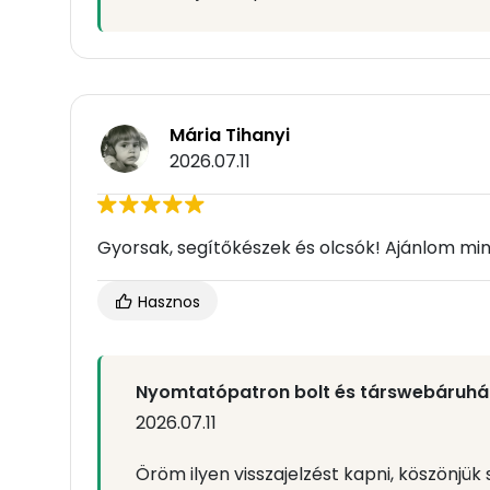
Mária Tihanyi
2026.07.11
Gyorsak, segítőkészek és olcsók! Ajánlom mi
Hasznos
Nyomtatópatron bolt és társwebáruhá
2026.07.11
Öröm ilyen visszajelzést kapni, köszönjük 