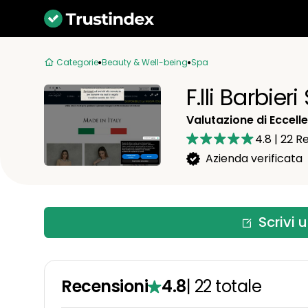
Categorie
Beauty & Well-being
Spa
F.lli Barbier
Valutazione di Eccell
4.8
|
22
Re
Azienda verificata
Scrivi 
Recensioni
4.8
|
22
totale