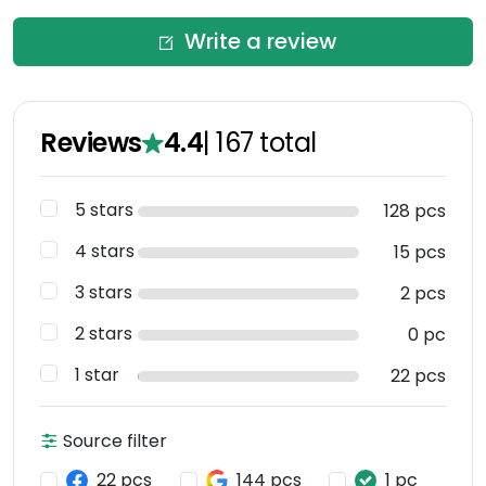
Write a review
Reviews
4.4
|
167
total
5 stars
128 pcs
4 stars
15 pcs
3 stars
2 pcs
2 stars
0 pc
1 star
22 pcs
Source filter
22 pcs
144 pcs
1 pc