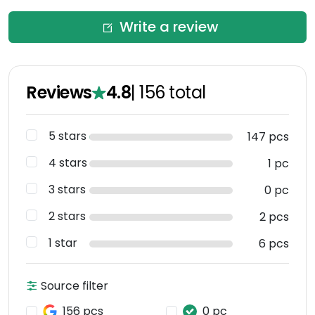
Write a review
Reviews
4.8
|
156
total
5 stars
147 pcs
4 stars
1 pc
3 stars
0 pc
2 stars
2 pcs
1 star
6 pcs
Source filter
156 pcs
0 pc