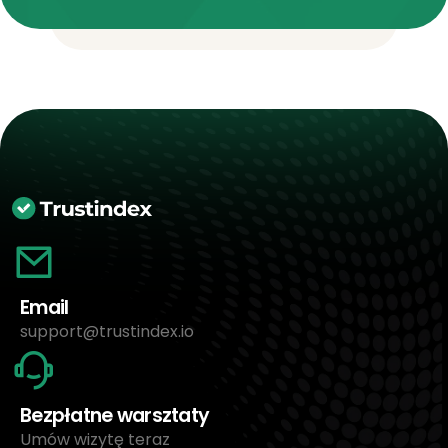
Email
support@trustindex.io
Bezpłatne warsztaty
Umów wizytę teraz