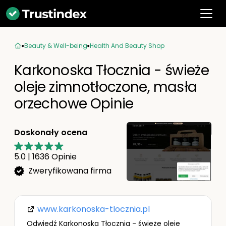
Beauty & Well-being
Health And Beauty Shop
Karkonoska Tłocznia - świeże
oleje zimnotłoczone, masła
orzechowe Opinie
Doskonały ocena
5.0
|
1636
Opinie
Zweryfikowana firma
www.karkonoska-tlocznia.pl
Odwiedź Karkonoska Tłocznia - świeże oleje