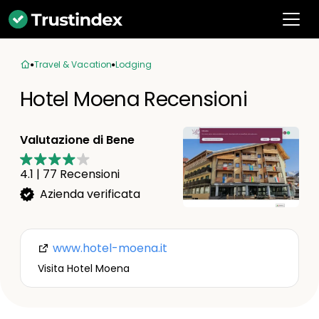
Travel & Vacation
Lodging
Hotel Moena Recensioni
Valutazione di Bene
4.1
|
77
Recensioni
Azienda verificata
www.hotel-moena.it
Visita Hotel Moena