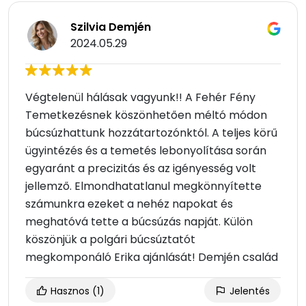
Szilvia Demjén
2024.05.29
Végtelenül hálásak vagyunk!! A Fehér Fény
Temetkezésnek köszönhetően méltó módon
búcsúzhattunk hozzátartozónktól. A teljes körű
ügyintézés és a temetés lebonyolítása során
egyaránt a precizitás és az igényesség volt
jellemző. Elmondhatatlanul megkönnyítette
számunkra ezeket a nehéz napokat és
meghatóvá tette a búcsúzás napját. Külön
köszönjük a polgári búcsúztatót
megkomponáló Erika ajánlását! Demjén család
Hasznos
(1)
Jelentés