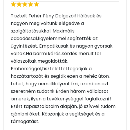
Tisztelt Fehér Fény Dolgozói! Hálásak és
nagyon meg voltunk elégedve a
szolgáltatásukkal. Maximális
odaadással,figyelemmel segítették az
ügyintézést. Empatikusak és nagyon gyorsak
voltak.Ha bármi kérés,kérdés merült fel
válaszoltak,megoldották.
Emberséggel,tisztelettel fogadják a
hozzátartozót és segítik ezen a nehéz úton.
Lehet, hogy nem illik ilyent írni, azonban azt
szeretném tudatni! Érden három vállalatot
ismerek, ilyen a tevékenységgel foglalkozni !
Ezért tapasztalataim alapján, jó szívvel tudom
ajánlani őket. Köszönjük a segítséget és a
támogatást.