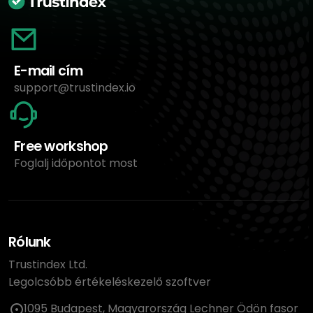
E-mail cím
support@trustindex.io
Free workshop
Foglalj időpontot most
Rólunk
Trustindex Ltd.
Legolcsóbb értékeléskezelő szoftver
1095 Budapest, Magyarország Lechner Ödön fasor