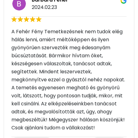
2024.02.23
A Fehér Fény Temetkezésnek nem tudok elég
hálás lenni, amiért méltóképpen és ilyen
gyönyörűen szervezték meg édesanyám
búcsúztatását. Bármikor hívtam őket,
készségesen válaszoltak, tanácsot adtak,
segítettek. Mindent leszerveztek,
megkönnyítve ezzel a gyásztól nehéz napokat.
A temetés egyenesen megható és gyönyörű
volt, látszott, hogy pontosan tudják, mikor, mit
kell csinálni. Az elképzeléseinkben tanácsot
adtak, és megvalósították azt, úgy, ahogy
megbeszéltük! Mégegyszer hálásan köszönjük!
Csak ajánlani tudom a vállakozást!