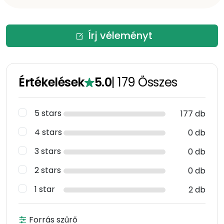
Írj véleményt
Értékelések
5.0
|
179
Összes
5 stars
177 db
4 stars
0 db
3 stars
0 db
2 stars
0 db
1 star
2 db
Forrás szűrő