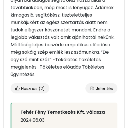
olyan barátságos segítőkész hozzá állás a
továbbiakban, még most is lenyűgöz. Ádámék
kimagasló, segítőkész, tiszteletteljes
munkájukért az egész szertartás alatt nem
tudok elégszer köszönetet mondani. Endre a
legjobb választás volt amit ajánlhattál nekünk.
Méltóságteljes beszéde empatikus előadása
még sokáig szép emlék lesz számunkra. “De
egy szó mint száz” -Tökéletes Tökéletes
megjelenés , Tökéletes előadás Tökéletes
ügyintézés
Hasznos
(2)
Jelentés
Fehér Fény Temetkezés Kft. válasza
2024.06.03