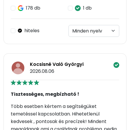
178 db
1 db
hiteles
Kocsisné Való Györgyi
2026.08.06
Tisztességes, megbízható !
Több esetben kértem a segítségüket
temetéssel kapcsolatban. Hihetetlenül
kedvesek , pontosak és precízek! Mindent
megoldanak ami a családnak probléma, pedig