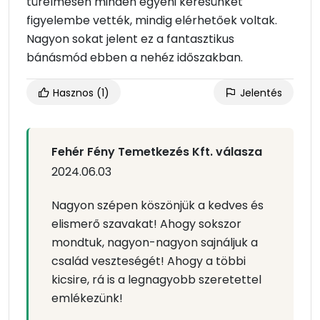
türelmesen minden egyéni kérésünket
figyelembe vették, mindig elérhetőek voltak.
Nagyon sokat jelent ez a fantasztikus
bánásmód ebben a nehéz időszakban.
Hasznos
(1)
Jelentés
Fehér Fény Temetkezés Kft. válasza
2024.06.03
Nagyon szépen köszönjük a kedves és
elismerő szavakat! Ahogy sokszor
mondtuk, nagyon-nagyon sajnáljuk a
család veszteségét! Ahogy a többi
kicsire, rá is a legnagyobb szeretettel
emlékezünk!