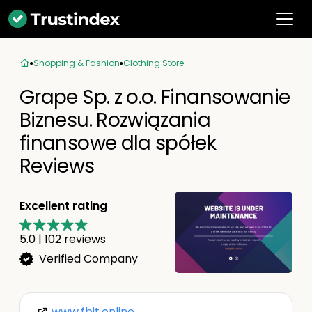
Shopping & Fashion
Clothing Store
Grape Sp. z o.o. Finansowanie
Biznesu. Rozwiązania
finansowe dla spółek
Reviews
Excellent rating
5.0
|
102
reviews
Verified Company
www.fbit.online