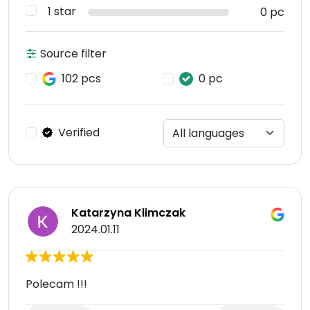
1 star
0 pc
Source filter
102 pcs
0 pc
Verified
Katarzyna Klimczak
2024.01.11
Polecam !!!