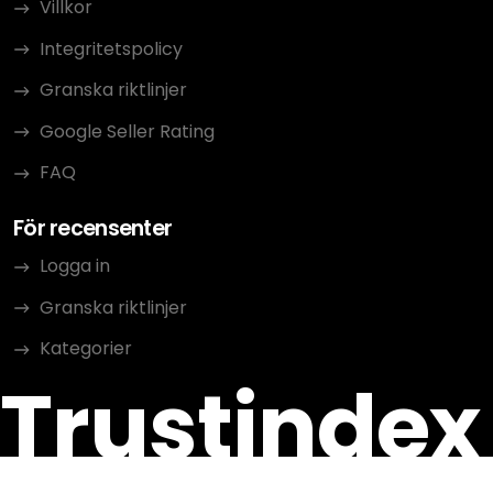
Villkor
Integritetspolicy
Granska riktlinjer
Google Seller Rating
FAQ
För recensenter
Logga in
Granska riktlinjer
Kategorier
Trustindex