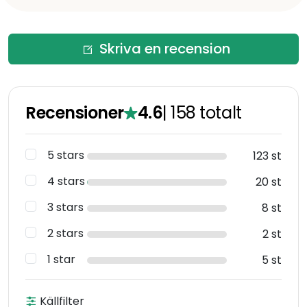
Skriva en recension
Recensioner
4.6
|
158
totalt
5 stars
123 st
4 stars
20 st
3 stars
8 st
2 stars
2 st
1 star
5 st
Källfilter