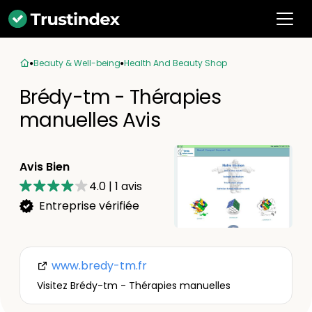
Beauty & Well-being
Health And Beauty Shop
Brédy-tm - Thérapies
manuelles Avis
Avis Bien
4.0
|
1
avis
Entreprise vérifiée
www.bredy-tm.fr
Visitez Brédy-tm - Thérapies manuelles