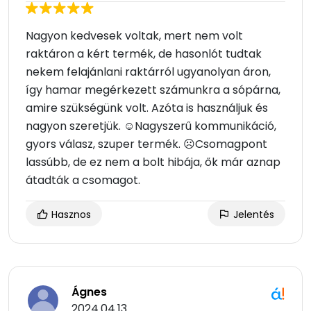
Nagyon kedvesek voltak, mert nem volt
raktáron a kért termék, de hasonlót tudtak
nekem felajánlani raktárról ugyanolyan áron,
így hamar megérkezett számunkra a sópárna,
amire szükségünk volt. Azóta is használjuk és
nagyon szeretjük. ☺Nagyszerű kommunikáció,
gyors válasz, szuper termék. ☹Csomagpont
lassúbb, de ez nem a bolt hibája, ők már aznap
átadták a csomagot.
Hasznos
Jelentés
Ágnes
2024.04.13