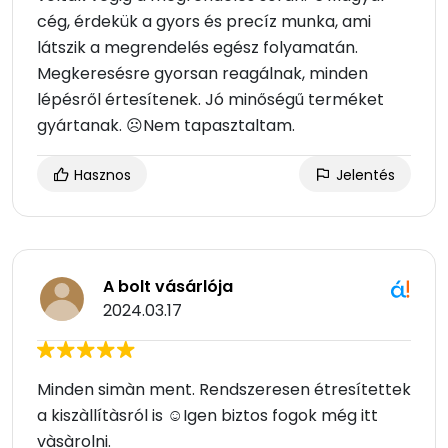
cég, érdekük a gyors és precíz munka, ami
látszik a megrendelés egész folyamatán.
Megkeresésre gyorsan reagálnak, minden
lépésről értesítenek. Jó minőségű terméket
gyártanak. ☹Nem tapasztaltam.
Hasznos
Jelentés
A bolt vásárlója
2024.03.17
Minden simàn ment. Rendszeresen étresítettek
a kiszàllítàsról is ☺Igen biztos fogok még itt
vàsàrolni.