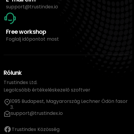
support@trustindex.io
Free workshop
Foglalj időpontot most
Rólunk
Trustindex Ltd.
Legolcsóbb értékeléskezelő szoftver
1095 Budapest, Magyarország Lechner Ödön fasor
3.
support@trustindex.io
Trustindex Közösség