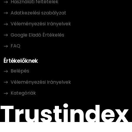
Használati feltételek
Adatkezelési szabályzat
Véleményezési Irányelvek
Google Eladó Értékelés
FAQ
Értékelőknek
Belépés
Véleményezési Irányelvek
Kategóriák
Trustindex