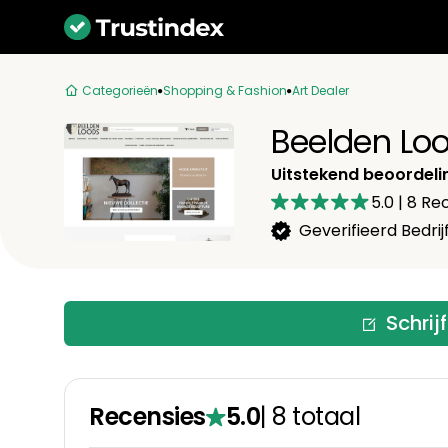
Categorieën
Shopping & Fashion
Art Dealer
Beelden Lo
Uitstekend beoordeli
5.0
|
8
Rec
Geverifieerd Bedrij
Schrij
Recensies
5.0
|
8
totaal