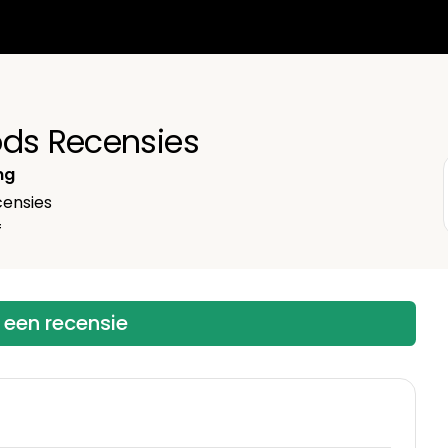
ods Recensies
ng
ensies
f
f een recensie