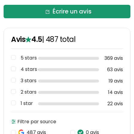
Écrire un avis
Avis
4.5
|
487
total
5 stars
369 avis
4 stars
63 avis
3 stars
19 avis
2 stars
14 avis
1 star
22 avis
Filtre par source
487 avis
0 avis