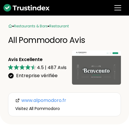
Restaurants & Bars
Restaurant
All Pommodoro Avis
Avis Excellente
4.5
|
487
Avis
Entreprise vérifiée
www.alpomodoro.fr
Visitez All Pommodoro