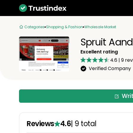
Categories
Shopping & Fashion
Wholesale Market
Spruit Aand
Excellent rating
4.6
|
9
rev
Verified Company
Wri
Reviews
4.6
|
9
total