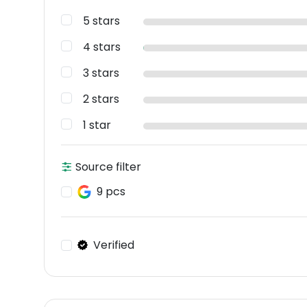
5 stars
4 stars
3 stars
2 stars
1 star
Source filter
9 pcs
Verified