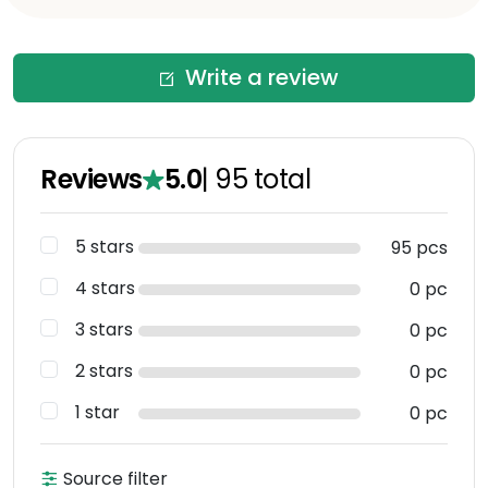
Write a review
Reviews
5.0
|
95
total
5 stars
95 pcs
4 stars
0 pc
3 stars
0 pc
2 stars
0 pc
1 star
0 pc
Source filter