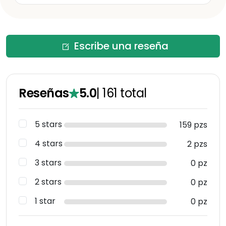
Escribe una reseña
Reseñas
5.0
|
161
total
5 stars
159 pzs
4 stars
2 pzs
3 stars
0 pz
2 stars
0 pz
1 star
0 pz