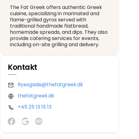
The Fat Greek offers authentic Greek
cuisine, specializing in marinated and
flame-grilled gyros served with
traditional handmade flatbread,
homemade spreads, and dips. They also
provide catering services for events,
including on-site grilling and delivery.
Kontakt
Ryesgade@thefatgreek.dk
thefatgreek.dk
+45 25 13 15 13