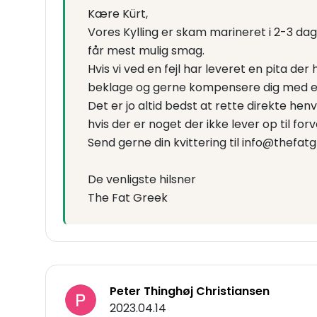
Kære Kürt,
Vores Kylling er skam marineret i 2-3 da
får mest mulig smag.
Hvis vi ved en fejl har leveret en pita der 
beklage og gerne kompensere dig med e
Det er jo altid bedst at rette direkte h
hvis der er noget der ikke lever op til fo
Send gerne din kvittering til info@thefatgr
De venligste hilsner
The Fat Greek
Peter Thinghøj Christiansen
2023.04.14