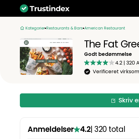
Kategorier
Restaurants & Bars
American Restaurant
The Fat Gre
Godt bedømmelse
4.2
|
320
A
Verificeret virkso
Skriv 
Anmeldelser
4.2
|
320
total