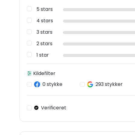
5 stars
4 stars
3 stars
2 stars
1 star
Kildefilter
0 stykke
293 stykker
Verificeret