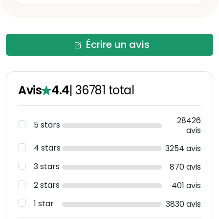
Écrire un avis
Avis
4.4
|
36781
total
28426
5 stars
avis
4 stars
3254 avis
3 stars
870 avis
2 stars
401 avis
1 star
3830 avis